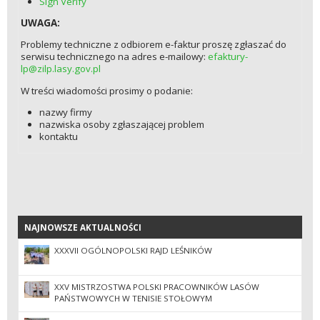
Sign Verify
UWAGA:
Problemy techniczne z odbiorem e-faktur proszę zgłaszać do
serwisu technicznego na adres e-mailowy:
efaktury-
lp@zilp.lasy.gov.pl
W treści wiadomości prosimy o podanie:
nazwy firmy
nazwiska osoby zgłaszającej problem
kontaktu
NAJNOWSZE AKTUALNOŚCI
NAJNOWSZE AKTUALNOŚCI
XXXVII OGÓLNOPOLSKI RAJD LEŚNIKÓW
XXV MISTRZOSTWA POLSKI PRACOWNIKÓW LASÓW
PAŃSTWOWYCH W TENISIE STOŁOWYM