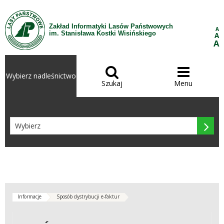
Przejdź do treści
Zakład Informatyki Lasów Państwowych
A
im. Stanisława Kostki Wisińskiego
A
A


Wybierz nadleśnictwo
Szukaj
Menu

Informacje
Sposób dystrybucji e-faktur