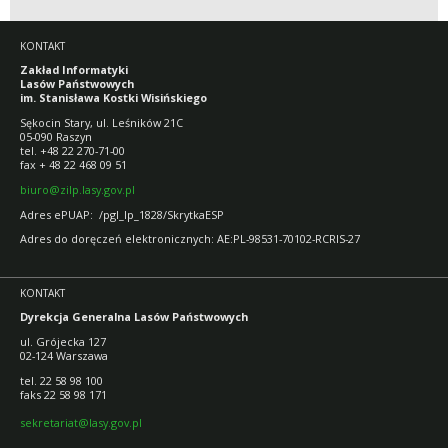
KONTAKT
Zakład Informatyki
Lasów Państwowych
im. Stanisława Kostki Wisińskiego
Sękocin Stary, ul. Leśników 21C
05-090 Raszyn
tel. +48 22 270-71-00
fax + 48 22 468 09 51
biuro@zilp.lasy.gov.pl
Adres ePUAP: /pgl_lp_1828/SkrytkaESP
Adres do doręczeń elektronicznych: AE:PL-98531-70102-RCRIS-27
KONTAKT
Dyrekcja Generalna Lasów Państwowych
ul. Grójecka 127
02-124 Warszawa
tel. 22 58 98 100
faks 22 58 98 171
sekretariat@lasy.gov.pl