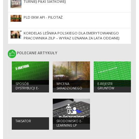
TURNIEJ PIŁKI SIATKOWEJ
PLD EKW API - PILOTAŻ
KORDELAS LEŚNIKA POLSKIEGO DLA EMERYTOWANEGO
PRACOWNIKA ZILP – WYRAZ UZNANIA ZA LATA ODDANEJ
PRACY
POLECANE ARTYKUŁY
POLECANE ARTYKUŁY
SPOSÓB
WYCENA
E-REJESTR
DYSTRYBUCJI E-
SKRADZIONEGO
GRUNTÓW
FAKTUR
DREWNA
TAKSATOR
ŚRODOWISKO E-
LEARNING LP