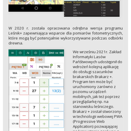
W 2020 r. została opracowana odrębna wersja programu
Leśnik+ zapewniająca wsparcie dla pomiarów fotometrycznych,
które mogą być potencjalnie wykorzystywane podczas odbiórki
drewna.
We wrześniu 2021r. Zakład
Informatyki Lasów
Pańśtwowych udostępnił do
wdrożeń kolejną aplikację
do obsługi szacunków
brakarskich Brakarz +.
Program ten może być
uruchomiony zarówno z
poziomu urządzeń
mobilnych, jak też poprzez
przeglądarkę np. na
stanowisku leśniczego.
Brakarz + został stworzony
w technologii webowej PWA
(Progressive Web
Application) pozwajającej