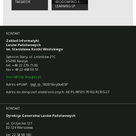
TAKSATOR
ŚRODOWISKO E-
LEARNING LP
KONTAKT
Zakład Informatyki
Lasów Państwowych
im. Stanisława Kostki Wisińskiego
Sękocin Stary, ul. Leśników 21C
05-090 Raszyn
tel. +48 22 270-71-00
fax + 48 22 468 09 51
biuro@zilp.lasy.gov.pl
Adres ePUAP: /pgl_lp_1828/SkrytkaESP
Adres do doręczeń elektronicznych: AE:PL-98531-70102-RCRIS-27
KONTAKT
Dyrekcja Generalna Lasów Państwowych
ul. Grójecka 127
02-124 Warszawa
tel. 22 58 98 100