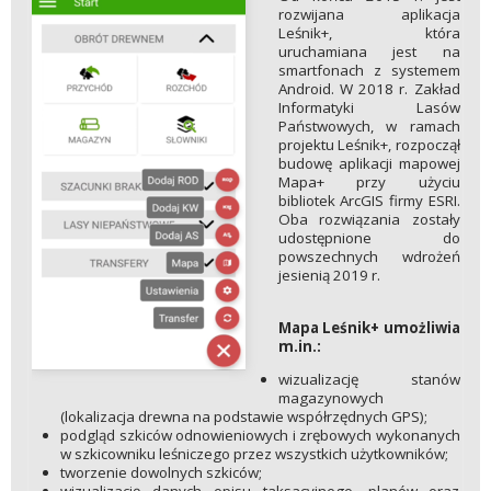
rozwijana aplikacja
Leśnik+, która
uruchamiana jest na
smartfonach z systemem
Android. W 2018 r. Zakład
Informatyki Lasów
Państwowych, w ramach
projektu Leśnik+, rozpoczął
budowę aplikacji mapowej
Mapa+ przy użyciu
bibliotek ArcGIS firmy ESRI.
Oba rozwiązania zostały
udostępnione do
powszechnych wdrożeń
jesienią 2019 r.
Mapa Leśnik+ umożliwia
m.in.:
wizualizację stanów
magazynowych
(lokalizacja drewna na podstawie współrzędnych GPS);
podgląd szkiców odnowieniowych i zrębowych wykonanych
w szkicowniku leśniczego przez wszystkich użytkowników;
tworzenie dowolnych szkiców;