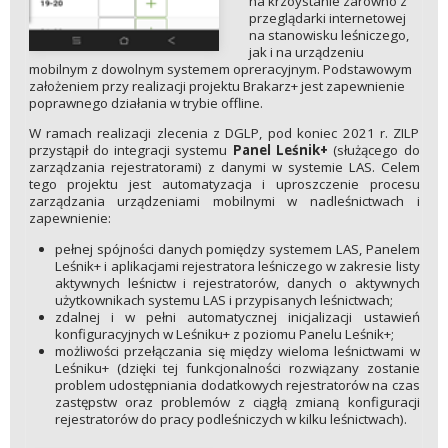
na krzoystanie zarówno z
przeglądarki internetowej
na stanowisku leśniczego,
jak i na urządzeniu
mobilnym z dowolnym systemem opreracyjnym. Podstawowym
założeniem przy realizacji projektu Brakarz+ jest zapewnienie
poprawnego działania w trybie offline.
W ramach realizacji zlecenia z DGLP, pod koniec 2021 r. ZILP
przystąpił do integracji systemu
Panel Leśnik+
(służącego do
zarządzania rejestratorami) z danymi w systemie LAS. Celem
tego projektu jest automatyzacja i uproszczenie procesu
zarządzania urządzeniami mobilnymi w nadleśnictwach i
zapewnienie:
pełnej spójności danych pomiędzy systemem LAS, Panelem
Leśnik+ i aplikacjami rejestratora leśniczego w zakresie listy
aktywnych leśnictw i rejestratorów, danych o aktywnych
użytkownikach systemu LAS i przypisanych leśnictwach;
zdalnej i w pełni automatycznej inicjalizacji ustawień
konfiguracyjnych w Leśniku+ z poziomu Panelu Leśnik+;
możliwości przełączania się między wieloma leśnictwami w
Leśniku+ (dzięki tej funkcjonalności rozwiązany zostanie
problem udostępniania dodatkowych rejestratorów na czas
zastępstw oraz problemów z ciągłą zmianą konfiguracji
rejestratorów do pracy podleśniczych w kilku leśnictwach).