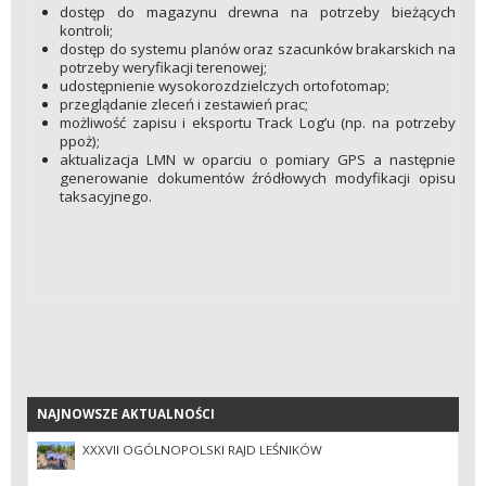
dostęp do magazynu drewna na potrzeby bieżących
kontroli;
dostęp do systemu planów oraz szacunków brakarskich na
potrzeby weryfikacji terenowej;
udostępnienie wysokorozdzielczych ortofotomap;
przeglądanie zleceń i zestawień prac;
możliwość zapisu i eksportu Track Log’u (np. na potrzeby
ppoż);
aktualizacja LMN w oparciu o pomiary GPS a następnie
generowanie dokumentów źródłowych modyfikacji opisu
taksacyjnego.
NAJNOWSZE AKTUALNOŚCI
NAJNOWSZE AKTUALNOŚCI
XXXVII OGÓLNOPOLSKI RAJD LEŚNIKÓW