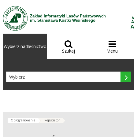
Przejdź do treści
Zakład Informatyki Lasów Państwowych
A
im. Stanisława Kostki Wisińskiego
A
A


Wybierz nadleśnictwo
Szukaj
Menu

Oprogramowanie
Rejestrator