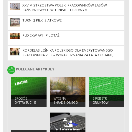
XXV MISTRZOSTWA POLSKI PRACOWNIKÓW LASÓW
PAŃSTWOWYCH W TENISIE STOŁOWYM
TURNIEJ PIŁKI SIATKOWEJ
PLD EKW API - PILOTAŻ
KORDELAS LEŚNIKA POLSKIEGO DLA EMERYTOWANEGO
PRACOWNIKA ZILP – WYRAZ UZNANIA ZA LATA ODDANEJ
PRACY
POLECANE ARTYKUŁY
POLECANE ARTYKUŁY
SPOSÓB
WYCENA
E-REJESTR
DYSTRYBUCJI E-
SKRADZIONEGO
GRUNTÓW
FAKTUR
DREWNA