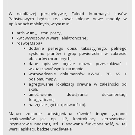
W najbliższej perspektywie, Zakład Informatyki Lasów
Państwowych będzie realizował kolejne nowe moduły w
aplikacjach mobilnych, w tym m.in.:
archiwum „Historii pracy:;
kwit wywozowy w wersji elektronicznej;
rozwój Mapa+:
dodanie pełnego opisu taksacyjnego, pełnego
systemu planów i grup powierzchni w zakresie
obszarów chronionych,
dane opisowe będzie można przeszukiwać i
wizualizować wyniki na mapie
wprowadzanie dokumentów KW/KP, PP, AS z
poziomu mapy,
agregowanie lokalizacji drewna w zależności od
skali,
umożliwienie dowiązania dokumentacji
fotograficznej,
narzędzie „go to” (prowadź do).
Mapa+ zostanie udostępniana również innym grupom
użytkowników, jak np. ILP, kontrolujący, kierownictwo,
inżynierowie nadzoru, itd.. Planowana funkcjonalność, w tej
wersji aplikacji, będzie umożliwiała: