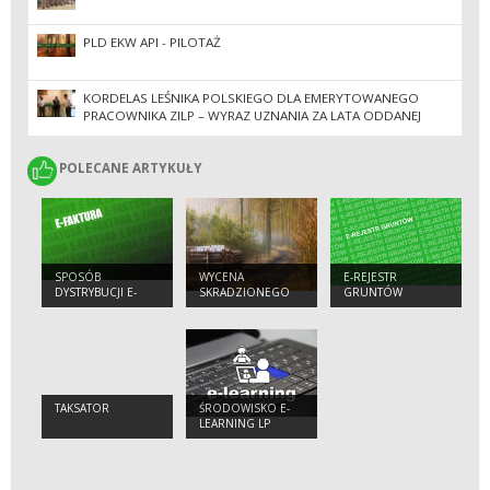
PLD EKW API - PILOTAŻ
KORDELAS LEŚNIKA POLSKIEGO DLA EMERYTOWANEGO
PRACOWNIKA ZILP – WYRAZ UZNANIA ZA LATA ODDANEJ
PRACY
POLECANE ARTYKUŁY
POLECANE ARTYKUŁY
SPOSÓB
WYCENA
E-REJESTR
DYSTRYBUCJI E-
SKRADZIONEGO
GRUNTÓW
FAKTUR
DREWNA
TAKSATOR
ŚRODOWISKO E-
LEARNING LP