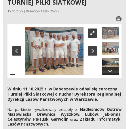
TURNIEJ PIŁKI SIATKOWEJ
15.10.2025 | KATARZYNA MAROSZEK
W dniu 11.10.2025 r. w Baboszewie odbył się coroczny
Turniej Piłki Siatkowej o Puchar Dyrektora Regionalnej
Dyrekcji Lasów Państwowych w Warszawie.
Na parkiecie rywalizowały zespoły z
Nadleśnictw Ostrów
Mazowiecka
,
Drewnica
,
Wyszków
,
Łuków
,
Jabłonna
,
Celestynów
,
Pułtusk
,
Garwolin
oraz
Zakładu Informatyki
Lasów Państwowych.