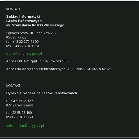
KONTAKT
Zakład Informatyki
Lasów Państwowych
im. Stanisława Kostki Wisińskiego
Sękocin Stary, ul. Leśników 21C
05-090 Raszyn
tel. +48 22 270-71-00
fax + 48 22 468 09 51
biuro@zilp.lasy.gov.pl
Adres ePUAP: /pgl_lp_1828/SkrytkaESP
Adres do doręczeń elektronicznych: AE:PL-98531-70102-RCRIS-27
KONTAKT
Dyrekcja Generalna Lasów Państwowych
ul. Grójecka 127
02-124 Warszawa
tel. 22 58 98 100
faks 22 58 98 171
sekretariat@lasy.gov.pl