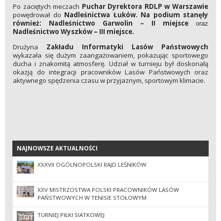
Po zaciętych meczach
Puchar Dyrektora RDLP w Warszawie
powędrował do
Nadleśnictwa Łuków. Na podium stanęły
również: Nadleśnictwo Garwolin – II miejsce
oraz
Nadleśnictwo Wyszków – III miejsce.
Drużyna
Zakładu Informatyki Lasów Państwowych
wykazała się dużym zaangażowaniem, pokazując sportowego
ducha i znakomitą atmosferę. Udział w turnieju był doskonałą
okazją do integracji pracowników Lasów Państwowych oraz
aktywnego spędzenia czasu w przyjaznym, sportowym klimacie.
NAJNOWSZE AKTUALNOŚCI
NAJNOWSZE AKTUALNOŚCI
XXXVII OGÓLNOPOLSKI RAJD LEŚNIKÓW
XXV MISTRZOSTWA POLSKI PRACOWNIKÓW LASÓW
PAŃSTWOWYCH W TENISIE STOŁOWYM
TURNIEJ PIŁKI SIATKOWEJ