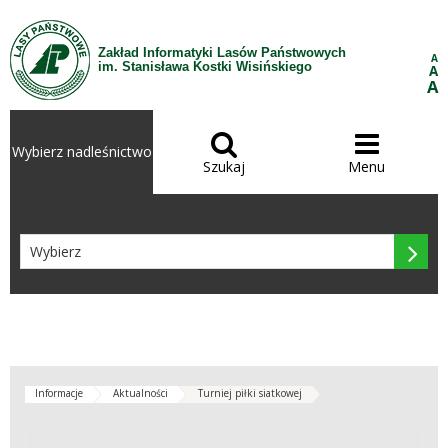
Przejdź do treści
Zakład Informatyki Lasów Państwowych
A
im. Stanisława Kostki Wisińskiego
A
A


Wybierz nadleśnictwo
Szukaj
Menu

Informacje
Aktualności
Turniej piłki siatkowej