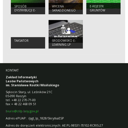
SPOSÓB
WYCENA
E-REJESTR
DYSTRYBUCJI E-
SKRADZIONEGO
GRUNTÓW
FAKTUR
DREWNA
TAKSATOR
ŚRODOWISKO E-
LEARNING LP
KONTAKT
Zakład Informatyki
Lasów Państwowych
im. Stanisława Kostki Wisińskiego
Sękocin Stary, ul. Leśników 21C
05-090 Raszyn
tel. +48 22 270-71-00
fax + 48 22 468 09 51
biuro@zilp.lasy.gov.pl
Adres ePUAP: /pgl_lp_1828/SkrytkaESP
Adres do doręczeń elektronicznych: AE:PL-98531-70102-RCRIS-27