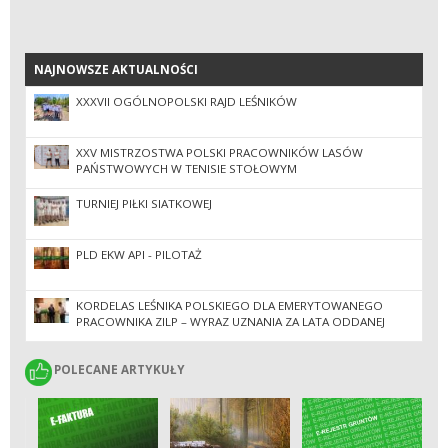
NAJNOWSZE AKTUALNOŚCI
NAJNOWSZE AKTUALNOŚCI
XXXVII OGÓLNOPOLSKI RAJD LEŚNIKÓW
XXV MISTRZOSTWA POLSKI PRACOWNIKÓW LASÓW
PAŃSTWOWYCH W TENISIE STOŁOWYM
TURNIEJ PIŁKI SIATKOWEJ
PLD EKW API - PILOTAŻ
KORDELAS LEŚNIKA POLSKIEGO DLA EMERYTOWANEGO
PRACOWNIKA ZILP – WYRAZ UZNANIA ZA LATA ODDANEJ
PRACY
POLECANE ARTYKUŁY
POLECANE ARTYKUŁY