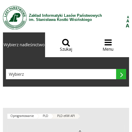
Przejdź do treści
Zakład Informatyki Lasów Państwowych
A
im. Stanisława Kostki Wisińskiego
A
A


Wybierz nadleśnictwo
Szukaj
Menu

Oprogramowanie
PLD
PLD eKW API