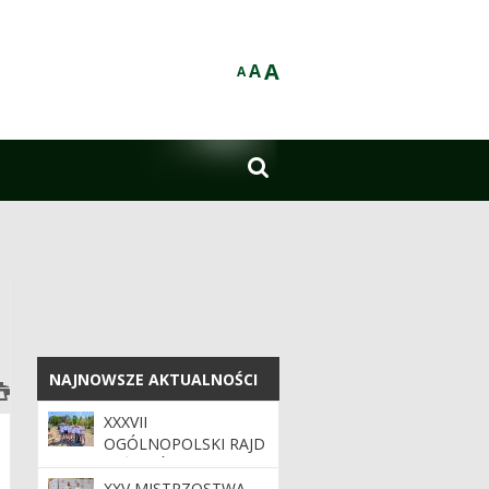
A
A
A

NAJNOWSZE AKTUALNOŚCI
NAJNOWSZE AKTUALNOŚCI
XXXVII
OGÓLNOPOLSKI RAJD
LEŚNIKÓW
XXV MISTRZOSTWA