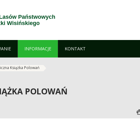
i Lasów Państwowych
tki Wisińskiego
ANIE
INFORMACJE
KONTAKT
niczna Książka Polowań
SIĄŻKA POLOWAŃ