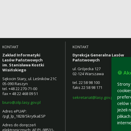
KONTAKT
KONTAKT
Zakład Informatyki
Dyrekcja Generalna Lasów
Lasów Państwowych
Państwowych
im. Stanisława Kostki
ul. Grójecka 127
Wisińskiego
🍪 Ak
02-124 Warszawa
Sękocin Stary, ul. Leśników 21C
tel. 22 58 98 100
05-090 Raszyn
Strony
faks 22 58 98 171
tel. +48 22 270-71-00
cookie
fax + 48 22 468 09 51
prefer
sekretariat@lasy.gov.pl
biuro@zilp.lasy.gov.pl
celów 
Jeżeli
Adres ePUAP:
plikac
/pgl_lp_1828/SkrytkaESP
intern
Adres do doręczeń
elektronicznych: AE:PL-98531-