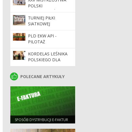
POLSKI
PRACOWNIKÓW
LASÓW
TURNIEJ PIŁKI
PAŃSTWOWYCH W
SIATKOWEJ
TENISIE STOŁOWYM
PLD EKW API -
PILOTAŻ
KORDELAS LEŚNIKA
POLSKIEGO DLA
EMERYTOWANEGO
PRACOWNIKA ZILP –
POLECANE ARTYKUŁY
POLECANE ARTYKUŁY
WYRAZ UZNANIA ZA
LATA ODDANEJ
PRACY
SPOSÓB DYSTRYBUCJI E-FAKTUR