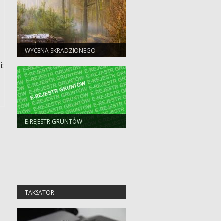
WYCENA SKRADZIONEGO
DREWNA
i:
E-REJESTR GRUNTÓW
TAKSATOR