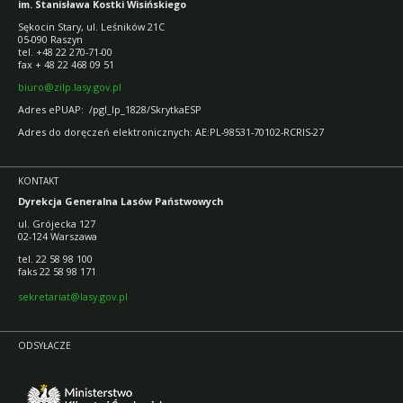
im. Stanisława Kostki Wisińskiego
Sękocin Stary, ul. Leśników 21C
05-090 Raszyn
tel. +48 22 270-71-00
fax + 48 22 468 09 51
biuro@zilp.lasy.gov.pl
Adres ePUAP: /pgl_lp_1828/SkrytkaESP
Adres do doręczeń elektronicznych: AE:PL-98531-70102-RCRIS-27
KONTAKT
Dyrekcja Generalna Lasów Państwowych
ul. Grójecka 127
02-124 Warszawa
tel. 22 58 98 100
faks 22 58 98 171
sekretariat@lasy.gov.pl
ODSYŁACZE