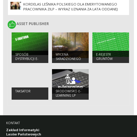
KORDELAS LEŚNIKA POLSKIEGO DLA EMERYTOWANEGO
PRACOWNIKA ZILP – WYRAZ UZNANIA ZA LATA ODDANEJ
PRACY
ASSET PUBLISHER
ASSET PUBLISHER
SPOSÓB
WYCENA
E-REJESTR
DYSTRYBUCJI E-
SKRADZIONEGO
GRUNTÓW
FAKTUR
DREWNA
TAKSATOR
ŚRODOWISKO E-
LEARNING LP
KONTAKT
Zakład Informatyki
Lasów Państwowych