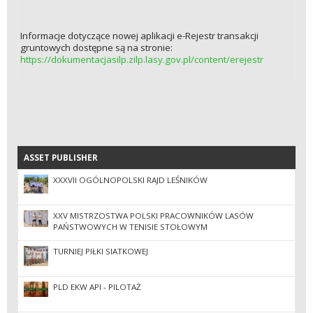
Informacje dotyczące nowej aplikacji e-Rejestr transakcji
gruntowych dostępne są na stronie:
https://dokumentacjasilp.zilp.lasy.gov.pl/content/erejestr
ASSET PUBLISHER
ASSET PUBLISHER
XXXVII OGÓLNOPOLSKI RAJD LEŚNIKÓW
XXV MISTRZOSTWA POLSKI PRACOWNIKÓW LASÓW
PAŃSTWOWYCH W TENISIE STOŁOWYM
TURNIEJ PIŁKI SIATKOWEJ
PLD EKW API - PILOTAŻ