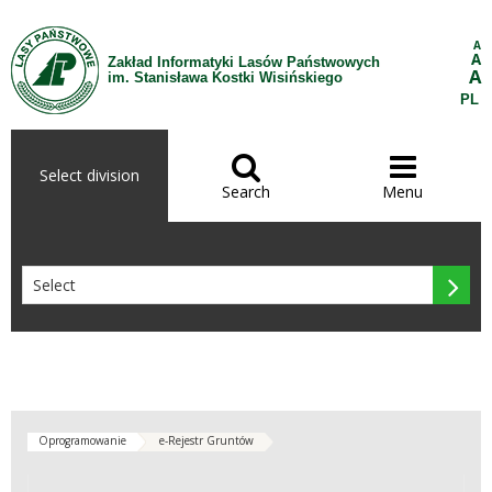
Skip to Content
A
A
Zakład Informatyki Lasów Państwowych
A
im. Stanisława Kostki Wisińskiego
PL


Select division
Search
Menu

Oprogramowanie
e-Rejestr Gruntów