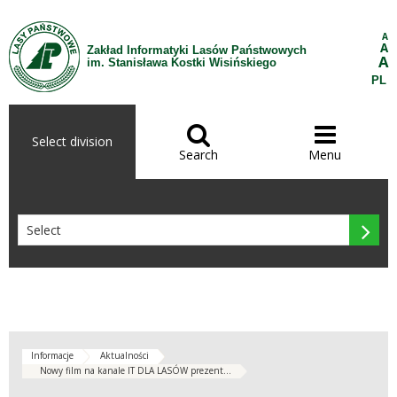
Skip to Content
A
A
Zakład Informatyki Lasów Państwowych
A
im. Stanisława Kostki Wisińskiego
PL


Select division
Search
Menu

Informacje
Aktualności
Nowy film na kanale IT DLA LASÓW prezent...