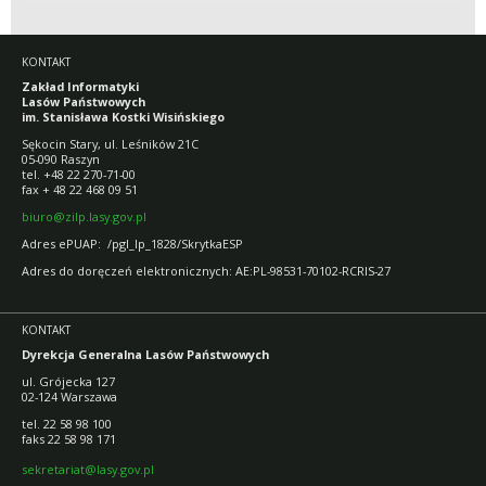
KONTAKT
Zakład Informatyki
Lasów Państwowych
im. Stanisława Kostki Wisińskiego
Sękocin Stary, ul. Leśników 21C
05-090 Raszyn
tel. +48 22 270-71-00
fax + 48 22 468 09 51
biuro@zilp.lasy.gov.pl
Adres ePUAP: /pgl_lp_1828/SkrytkaESP
Adres do doręczeń elektronicznych: AE:PL-98531-70102-RCRIS-27
KONTAKT
Dyrekcja Generalna Lasów Państwowych
ul. Grójecka 127
02-124 Warszawa
tel. 22 58 98 100
faks 22 58 98 171
sekretariat@lasy.gov.pl