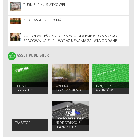
TURNIEJ PIŁKI SIATKOWEJ
PLD EKW API - PILOTAŻ
KORDELAS LEŚNIKA POLSKIEGO DLA EMERYTOWANEGO
PRACOWNIKA ZILP – WYRAZ UZNANIA ZA LATA ODDANEJ
PRACY
ASSET PUBLISHER
ASSET PUBLISHER
SPOSÓB
WYCENA
E-REJESTR
DYSTRYBUCJI E-
SKRADZIONEGO
GRUNTÓW
FAKTUR
DREWNA
TAKSATOR
ŚRODOWISKO E-
LEARNING LP