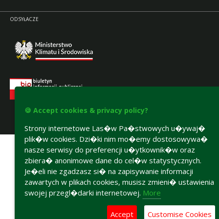
ODSYŁACZE
🍪 Accept cookies & privacy policy?
Strony internetowe Las�w Pa�stwowych u�ywaj�
Accesibility declaration
plik�w cookies. Dzi�ki nim mo�emy dostosowywa�
nasze serwisy do preferencji u�ytkownik�w oraz
zbiera� anonimowe dane do cel�w statystycznych.
Je�eli nie zgadzasz si� na zapisywanie informacji
zawartych w plikach cookies, musisz zmieni� ustawienia
swojej przegl�darki internetowej.
More
Accept
Customise Cookies